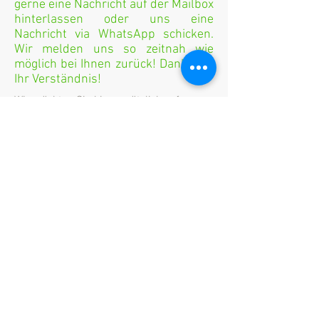
gerne eine Nachricht auf der Mailbox
hinterlassen oder uns eine
Nachricht via WhatsApp schicken.
Wir melden uns so zeitnah wie
möglich bei Ihnen zurück! Danke für
Ihr Verständnis!
Wir möchten Sie hier zusätzlich auf
unsere Datenschutzerklärung (Unterpunkt
der Kontaktseite) hinweisen. In Absatz 4
finden Sie Informationen zur Verwendung
unseres Kontaktformulars. Ebenso finden
Sie in Absatz 7 Hinweise zur Verlinkung
auf unsere Facebookseite.